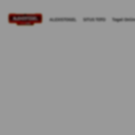
Skip
to
content
ALEXISTOGEL
SITUS TOTO
Togel Onli